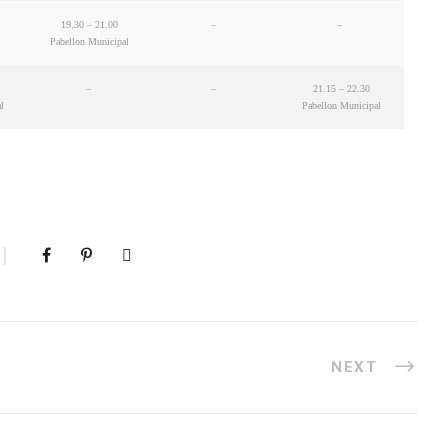
19.30 – 21.00
–
–
Pabellon Municipal
–
–
21.15 – 22.30
l
Pabellon Municipal
NEXT