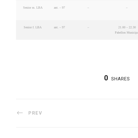
Senior m. LBA
ant. – 97
–
–
Senior f. LBA
ant. – 97
–
21.00 – 22.30
Pabellon Municipa
0
SHARES
PREV