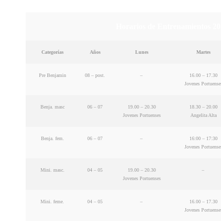
Horarios de Entrenamientos 201
Categorías
Años
Lunes
Martes
Pre Benjamin
08 – post.
–
16.00 – 17.30
Jovenes Portuense
Benja. masc
06 – 07
19.00 – 20.30
18.30 – 20.00
Jovenes Portuenses
Angelita Alta
Benja. fem.
06 – 07
–
16:00 – 17:30
Jovenes Portuense
Mini. masc.
04 – 05
19.00 – 20.30
–
Jovenes Portuenses
Mini. feme.
04 – 05
–
16.00 – 17.30
Jovenes Portuense