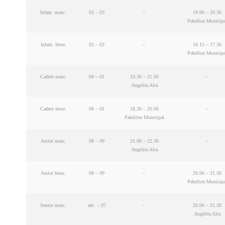
Infant. masc.
02 – 03
–
19.00 – 20.30
Pabellon Municipa
Infant. feme.
02 – 03
–
16.15 – 17.30
Pabellon Municipa
Cadete masc.
00 – 01
19.30 – 21.00
–
Angelita Alta
Cadete feme.
00 – 01
18.30 – 20.00
–
Pabellon Municipal
Junior masc.
98 – 99
21.00 – 22.30
–
Angelita Alta
Junior feme.
98 – 99
–
20.00 – 21.30
Pabellon Municipa
Senior masc.
ant. – 97
–
20.00 – 21.30
Angelita Alta