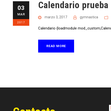
Calendario prueba
03
MAR
marzo 3, 2017
gymnastica
2017
Calendario {loadmodule mod_custom,Calend
READ MORE